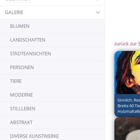
GALERIE
BLUMEN
LANDSCHAFTEN
zurück zur S
STÄDTEANSICHTEN
PERSONEN
TIERE
MODERNE
Sinnlich, Re
Breite 60 Ti
STILLLEBEN
Holzmaltafe
ABSTRAKT
DIVERSE KUNSTWERKE