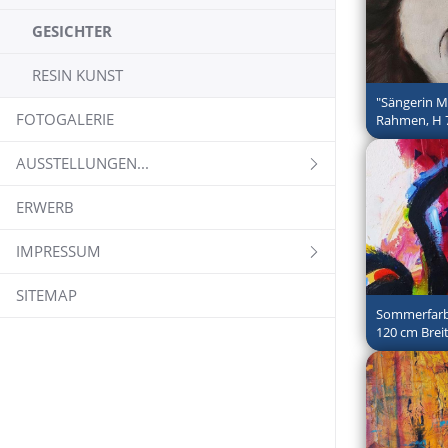
GESICHTER
RESIN KUNST
"Sängerin Mi
FOTOGALERIE
Rahmen, H 
AUSSTELLUNGEN...
ERWERB
IMPRESSUM
SITEMAP
Sommerfarb
120 cm Breit