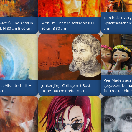
Durchblick: Acryl
Welt: Öl und Acryl in
Moni im Licht: Mischtechnik H
Spachteltechnik
k H 80 cm B 60 cm
80 cm B 80 cm
cm
Vier Mädels aus
au: Mischtechnik H
Junker-Jörg, Collage mit Rost,
gegossen, bemah
 cm
Höhe 100 cm Breite 70 cm
für Trockenblu