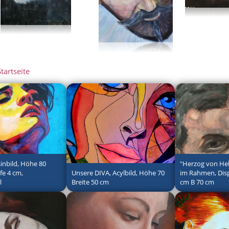
tartseite
sinbild, Höhe 80
"Herzog von Hel
efe 4 cm,
Unsere DIVA, Acylbild, Höhe 70
im Rahmen, Disp
l
Breite 50 cm
cm B 70 cm