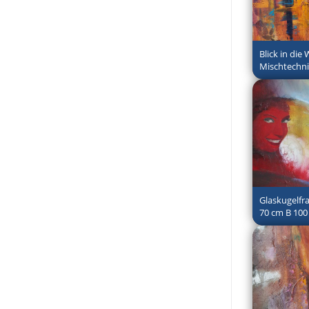
Blick in die 
Mischtechni
Glaskugelfr
70 cm B 100