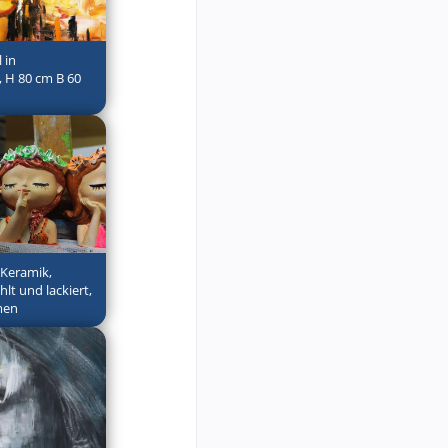
 in
, H 80 cm B 60
 Keramik,
lt und lackiert,
men