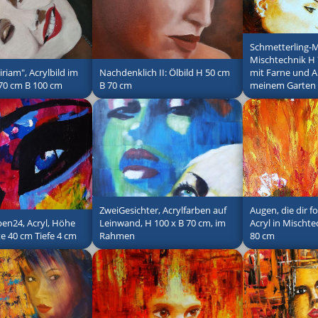
Schmetterling-M
Mischtechnik H
riam", Acrylbild im
Nachdenklich II: Ölbild H 50 cm
mit Farne und A
70 cm B 100 cm
B 70 cm
meinem Garten
ZweiGesichter, Acrylfarben auf
Augen, die dir f
en24, Acryl, Höhe
Leinwand, H 100 x B 70 cm, im
Acryl in Mischt
e 40 cm Tiefe 4 cm
Rahmen
80 cm