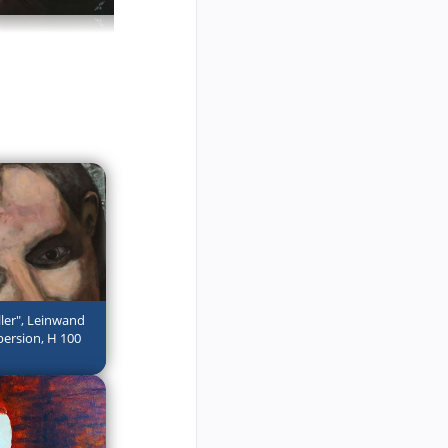
ler", Leinwand
ersion, H 100