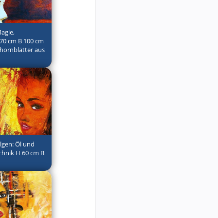
agie,
 70 cm B 100 cm
hornblätter aus
olgen: Öl und
echnik H 60 cm B